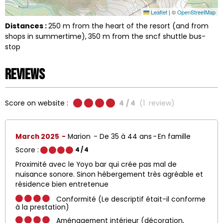
Leaflet
|
©
OpenStreetMap
Distances :
250
m from the heart of the resort (and from
shops in summertime)
350
m from the sncf shuttle bus-
stop
Reviews
Score on website :
4
/ 4
(
1
review
)
March 2025
Marion
De 35 à 44 ans
En famille
Score :
4
/ 4
Proximité avec le Yoyo bar qui crée pas mal de
nuisance sonore. Sinon hébergement très agréable et
résidence bien entretenue
Conformité (Le descriptif était-il conforme
à la prestation)
Aménagement intérieur (décoration,