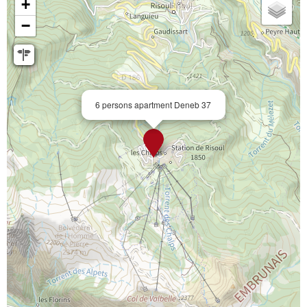
+
−
6 persons apartment Deneb 37