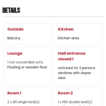
Details
Outside
Kitchen
Balcony
Kitchen area
Lounge
Hall entrance
closed 1
1
not convertible sofa
Floating or wooden floor
sofa bed for 2 persons
windows with slopes
view
Room 1
Room 2
2 x 80
single bed(s)
1 x 160
double bed(s)