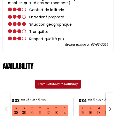
mobilier, qualité des équipements)
Confort de la literie
Entretien/ propreté
Situation géographique
Tranquilité
Rapport qualité prix
Review written on 03/03/2025
Availability
From Saturday to Saturday
S33
Sat 08 Aug - 15 Aug
S34
Sat 15 Aug - 22 Aug
S
S
M
T
W
T
F
S
S
M
T
W
S33 Sat 08 Aug - 15 Aug
08
09
10
11
12
13
14
15
16
17
18
1